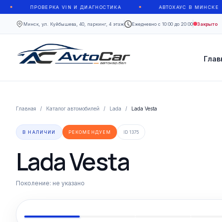
ПРОВЕРКА VIN И ДИАГНОСТИКА
АВТОХАУС В МИНСКЕ
Минск, ул. Куйбышева, 40, паркинг, 4 этаж
Ежедневно с 10:00 до 20:00
Закрыто
Глав
Главная
/
Каталог автомобилей
/
Lada
/
Lada Vesta
В НАЛИЧИИ
РЕКОМЕНДУЕМ
ID
1375
Lada Vesta
Поколение:
не указано