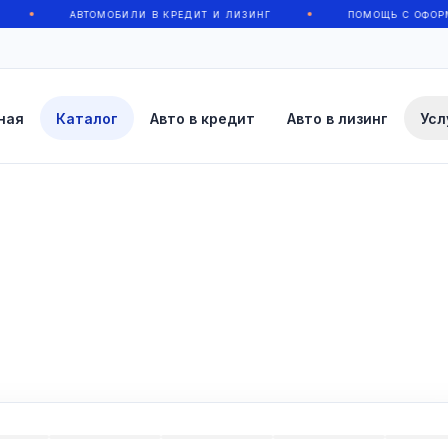
АВТОМОБИЛИ В КРЕДИТ И ЛИЗИНГ
ПОМОЩЬ С ОФОРМЛЕН
ная
Каталог
Авто в кредит
Авто в лизинг
Усл
УСЛУГИ АВТОКАР
Покупка и продажа автомобиля
Каталог автомобилей
Подбор
Автомобили с пробегом, которые находятся в
Поиск автомо
наличии на нашей площадке.
цене и харак
Автомобиль в кредит
Автомоб
Предварительный расчёт платежа и
Варианты ли
отправка заявки на автокредит.
и организаци