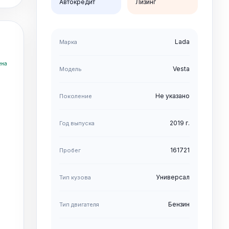
Автокредит
Лизинг
втомобиля
ка и оформление выкупа
Lada
Марка
ена
автомобиля из
Vesta
Модель
ерка, покупка и доставка
Не указано
Поколение
+375 33 355-88-55
 Беларусь.
2019 г.
Год выпуска
161721
Пробег
Универсал
Тип кузова
Бензин
Тип двигателя