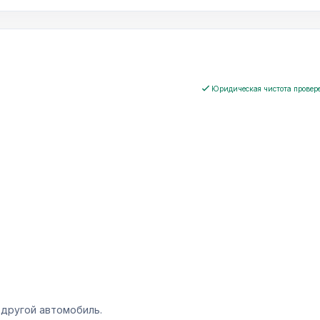
Обмен автомобиля
Выкуп а
Оценим ваш автомобиль и зачтём его
Быстрая оцен
стоимость при покупке другого авто.
автомобиля.
Юридическая чистота провер
Комиссионная продажа
Пригон 
Европы
Разместим автомобиль, организуем показы и
сопроводим сделку.
Подбор, пров
автомобиля в
 другой автомобиль.