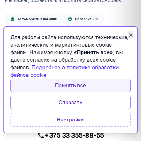
или лизинг, обменять или продать свой автомобиль.
Автомобили в наличии
Проверка VIN
Помощь с оформлением
Кредит и лизинг
×
Для работы сайта используются технические,
Обмен и выкуп
аналитические и маркетинговые cookie-
файлы. Нажимая кнопку
«Принять все»
, вы
даете согласие на обработку всех cookie-
файлов.
Подробнее о политике обработки
ЗАКРЫТО
файлов cookie
Автохаус сейчас закрыт
Принять все
Мы работаем без выходных. Автомобили можно посмотреть
ежедневно с 10:00 до 20:00.
Отказать
Настройки
Покупка и продажа
+375 33 355-88-55
Каталог автомобилей
→